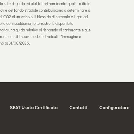
stile di guida ed altri fattori non tecnici quali - a titolo
ali e del fondo stradale contribuiscono a determinare il
 CO2 di un veicolo. Il biossido di carbonio e il gas ad
ile del riscaldamento terrestre. È disponibile
ria una guida relativa al risparmio di carburante e alle
renti a tutti i nuovi modelli di veicoli. L’immagine è
fino al 31/08/2026.
SEAT Usato Certificato
Contatti
Configuratore