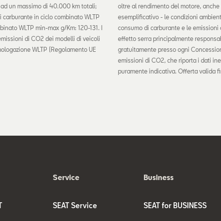
o ad un massimo di 40.000 km totali;
oltre al rendimento del motore, anche lo 
 carburante in ciclo combinato WLTP
esemplificativo - le condizioni ambient
mbinato WLTP min-max g/Km: 120-131. I
consumo di carburante e le emissioni di
 emissioni di CO2 dei modelli di veicoli
effetto serra principalmente responsab
i omologazione WLTP (Regolamento UE
gratuitamente presso ogni Concessiona
emissioni di CO2, che riporta i dati ine
puramente indicativa. Offerta valida 
Service
Business
T
SEAT Service
SEAT for BUSINESS