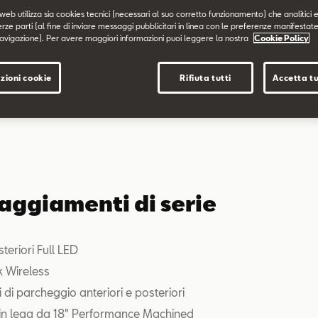
web utilizza sia cookies tecnici (necessari al suo corretto funzionamento) che analitici e
erze parti (al fine di inviare messaggi pubblicitari in linea con le preferenze manifestate
avigazione). Per avere maggiori informazioni puoi leggere la nostra
Cookie Policy
zioni cookie
Rifiuta tutti
Accetta tu
aggiamenti di serie
steriori Full LED
nk Wireless
 di parcheggio anteriori e posteriori
 in lega da 18" Performance Machined