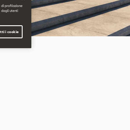
 di profilazione
 dagli utenti
tti i cookie