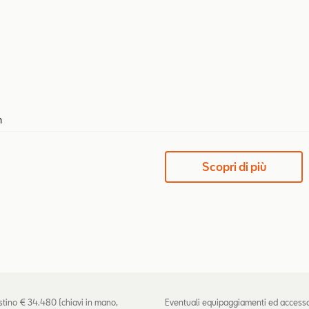
m
Scopri di più
istino € 34.480 (chiavi in mano,
Eventuali equipaggiamenti ed accessori