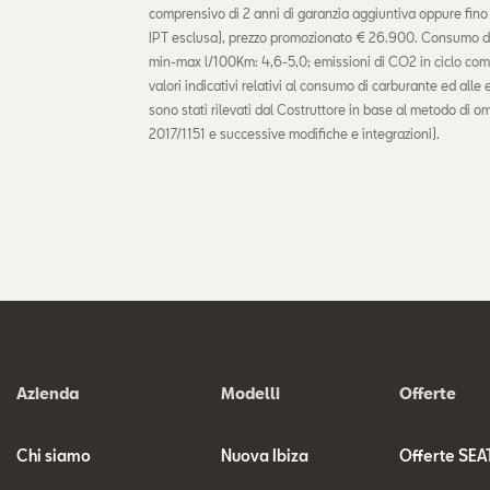
comprensivo di 2 anni di garanzia aggiuntiva oppure fin
IPT esclusa), prezzo promozionato € 26.900. Consumo di
min-max l/100Km: 4,6-5,0; emissioni di CO2 in ciclo co
valori indicativi relativi al consumo di carburante ed alle
sono stati rilevati dal Costruttore in base al metodo d
2017/1151 e successive modifiche e integrazioni).
Azienda
Modelli
Offerte
Chi siamo
Nuova Ibiza
Offerte SEA