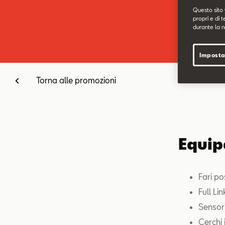
Questo sito 
propri e di t
durante la n
Imposta
Torna alle promozioni
Equip
Fari po
Full Li
Sensori
Cerchi