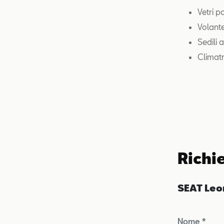
Vetri p
Volante
Sedili a
Climatr
Richi
SEAT Leo
Nome *