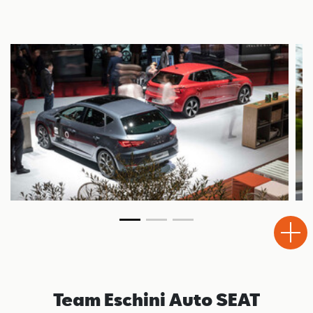
Test
Chiama
Informaz
WhatsA
Drive
Team Eschini Auto SEAT