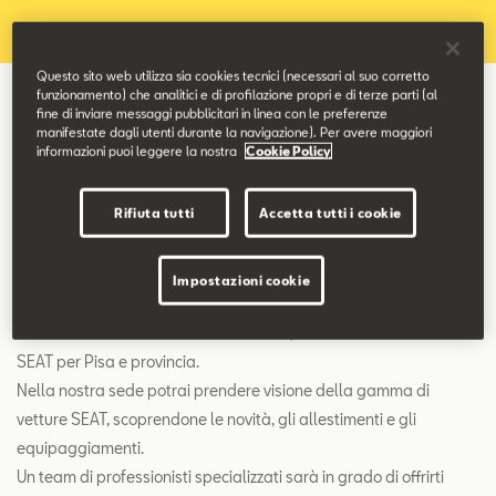
Contatti
Questo sito web utilizza sia cookies tecnici (necessari al suo corretto
Configuratore
funzionamento) che analitici e di profilazione propri e di terze parti (al
fine di inviare messaggi pubblicitari in linea con le preferenze
manifestate dagli utenti durante la navigazione). Per avere maggiori
Eschini Auto SEAT
informazioni puoi leggere la nostra
Cookie Policy
Vieni a trovarci nella nostra sede di
Rifiuta tutti
Accetta tutti i cookie
Via Malpighi 14, a Pisa.
Impostazioni cookie
Benvenuto nel sito di Eschini Auto SEAT, concessionaria ufficiale
SEAT per Pisa e provincia.
Nella nostra sede potrai prendere visione della gamma di
vetture SEAT, scoprendone le novità, gli allestimenti e gli
equipaggiamenti.
Un team di professionisti specializzati sarà in grado di offrirti