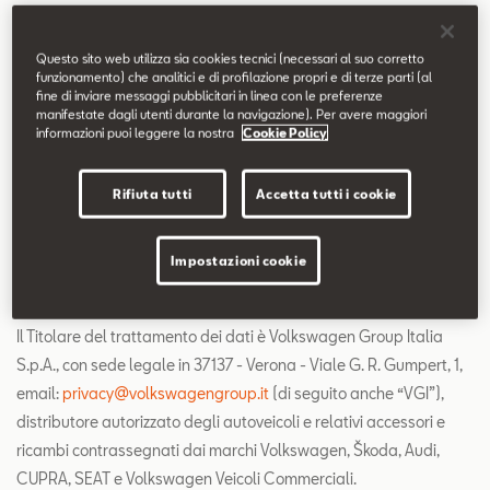
6. Modalità del trattamento e periodo di conservazione dei
Questo sito web utilizza sia cookies tecnici (necessari al suo corretto
dati
funzionamento) che analitici e di profilazione propri e di terze parti (al
fine di inviare messaggi pubblicitari in linea con le preferenze
7. Diritti dell’Interessato
manifestate dagli utenti durante la navigazione). Per avere maggiori
informazioni puoi leggere la nostra
Cookie Policy
8. Comunicazione e conferimento dei dati
Rifiuta tutti
Accetta tutti i cookie
9. Aggiornamento e modifica della Privacy Policy
Impostazioni cookie
1. Titolare, Responsabili e Autorizzati al trattamento
Il Titolare del trattamento dei dati è Volkswagen Group Italia
S.p.A., con sede legale in 37137 - Verona - Viale G. R. Gumpert, 1,
email:
privacy@volkswagengroup.it
(di seguito anche “VGI”),
distributore autorizzato degli autoveicoli e relativi accessori e
ricambi contrassegnati dai marchi Volkswagen, Škoda, Audi,
CUPRA, SEAT e Volkswagen Veicoli Commerciali.