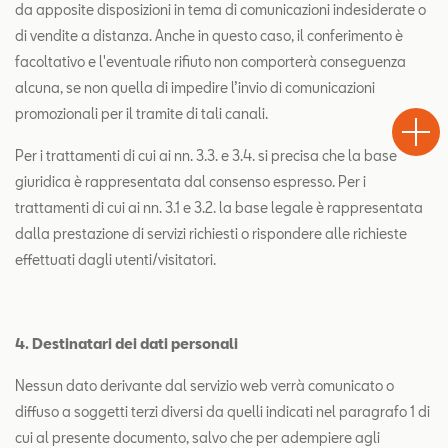
da apposite disposizioni in tema di comunicazioni indesiderate o
di vendite a distanza. Anche in questo caso, il conferimento è
facoltativo e l'eventuale rifiuto non comporterà conseguenza
alcuna, se non quella di impedire l’invio di comunicazioni
Test
Chiama
Informaz
WhatsA
promozionali per il tramite di tali canali.
Drive
Per i trattamenti di cui ai nn. 3.3. e 3.4. si precisa che la base
giuridica è rappresentata dal consenso espresso. Per i
trattamenti di cui ai nn. 3.1 e 3.2. la base legale è rappresentata
dalla prestazione di servizi richiesti o rispondere alle richieste
effettuati dagli utenti/visitatori.
4. Destinatari dei dati personali
Nessun dato derivante dal servizio web verrà comunicato o
diffuso a soggetti terzi diversi da quelli indicati nel paragrafo 1 di
cui al presente documento, salvo che per adempiere agli