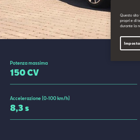
Questo sito 
propri e di t
durante la n
Imposta
Potenza massima
150 CV
Accelerazione (0-100 km/h)
8,3 s