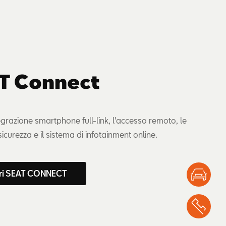
T Connect
tegrazione smartphone full-link, l'accesso remoto, le
 sicurezza e il sistema di infotainment online.
ri SEAT CONNECT
Test
Chi