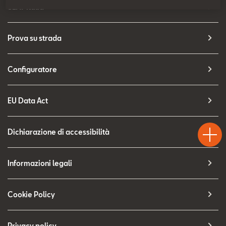
Contatti
SEAT Italia
Configuratore
Prova su strada
Configuratore
EU Data Act
Test
Chiama
Informaz
WhatsA
Drive
Dichiarazione di accessibilità
Informazioni legali
Cookie Policy
Privacy policy