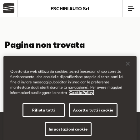
ESCHINI AUTO Srl
Azienda
Pagina non trovata
Modelli
La pagina richiesta non è stata trovata.
Offerte
Questo sito web utilizza sia cookies tecnici (necessari al suo corretto
Puoi continuare a esplorare il sito usando il menù di navigazione
funzionamento) che analitici e di profilazione propri e di terze parti (al
fine di inviare messaggi pubblicitari in linea con le preferenze
qui sopra.
Service
manifestate dagli utenti durante la navigazione). Per avere maggiori
informazioni puoi leggere la nostra
Cookie Policy
Business
Rifiuta tutti
Accetta tutti i cookie
SEAT Usato Certificato
Impostazioni cookie