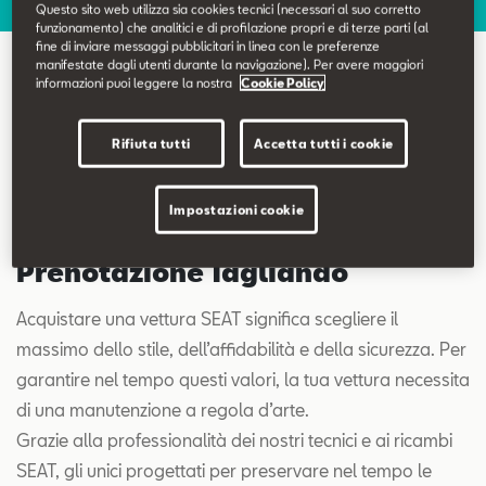
Contatti
Questo sito web utilizza sia cookies tecnici (necessari al suo corretto
funzionamento) che analitici e di profilazione propri e di terze parti (al
fine di inviare messaggi pubblicitari in linea con le preferenze
manifestate dagli utenti durante la navigazione). Per avere maggiori
Configuratore
informazioni puoi leggere la nostra
Cookie Policy
Prenotazione Tagliando
Rifiuta tutti
Accetta tutti i cookie
Impostazioni cookie
Prenotazione Tagliando
Acquistare una vettura SEAT significa scegliere il
massimo dello stile, dell’affidabilità e della sicurezza. Per
garantire nel tempo questi valori, la tua vettura necessita
di una manutenzione a regola d’arte.
Grazie alla professionalità dei nostri tecnici e ai ricambi
SEAT, gli unici progettati per preservare nel tempo le