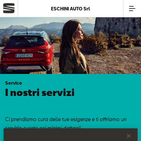
ESCHINI AUTO Srl
Azienda
Modelli
Offerte
Service
Service
I nostri servizi
Business
Ci prendiamo cura delle tue esigenze e ti offriamo un
SEAT Usato Certificato
servizio curato nei minimi dettagli.